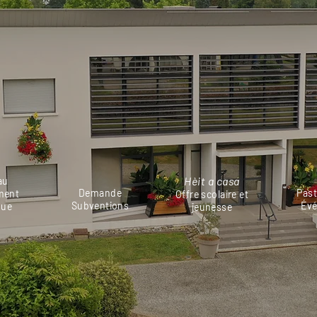
directs
Hèit a casa
au
Demande
Past
ment
Offre scolaire et
Subventions
Év
que
jeunesse