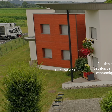
Soutien 
développe
Publications
économi