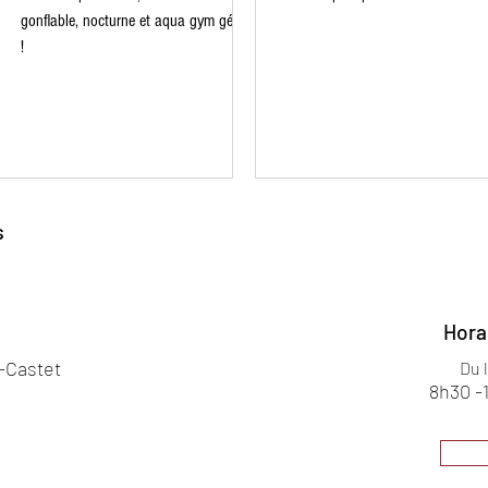
gonflable, nocturne et aqua gym géant
!
s
Hora
s-Castet
Du 
8h30 -