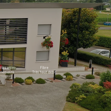
illes vidéo
Fibre
énements
Très haut débit