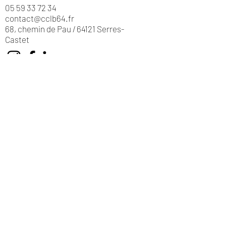
05 59 33 72 34
contact@cclb64.fr
68, chemin de Pau / 64121 Serres-
Castet
Horaires d'ouvertures
Du lundi au vendredi :
8h30 -12h00 | 13h30 -17h30
VOUS AIDER
Mentions légales
Copyright © 2020 Communauté de communes des Luys
en Béarn - Tous droits réservés