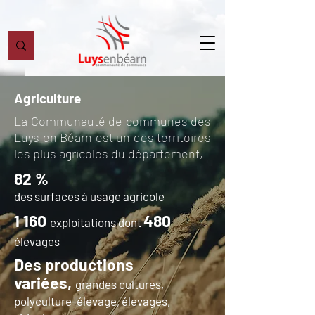
Agriculture
La Communauté de communes des
Luys en Béarn est un
des territoires
les plus agricoles du département,
82 %
des surfaces à usage agricole
1 160
480
exploitations
dont
élevages
Des productions
variées,
grandes cultures,
polyculture-élevage, élevages,