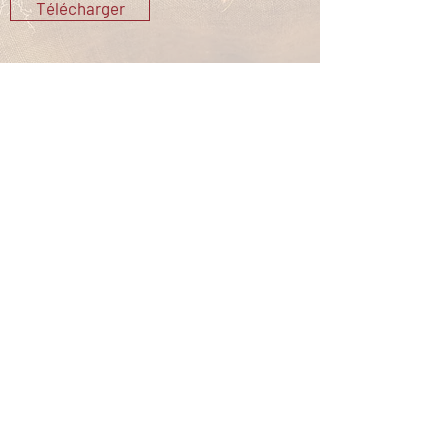
Télécharger
Communauté de Communes des
Luys en Béarn
05 59 33 72 34
contact@cclb64.fr
68, chemin de Pau / 64121 Serres-
Castet
Horaires d'ouvertures
Du lundi au vendredi :
8h30 -12h00 | 13h30 -17h30
VOUS AIDER