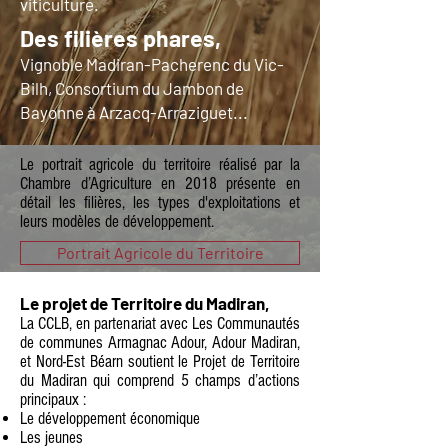
viticulture.
Des filières phares,
Vignoble Madiran-Pacherenc du Vic-
Bilh,
Consortium du Jambon de
Bayonne à Arzacq-Arraziguet...
Le
portrait agricole du territoire
réalisé par la
Chambre d’Agriculture en 2018 présente en
détail les filières, les types d'exploitations et
leurs modèles de développement.
Portrait Agricole du Territoire
Le projet de Territoire du Madiran,
La CCLB, en partenariat avec Les Communautés
de communes Armagnac Adour, Adour Madiran,
et Nord-Est Béarn soutient le Projet de Territoire
du Madiran qui comprend 5 champs d’actions
principaux :​
Le développement économique
Les jeunes