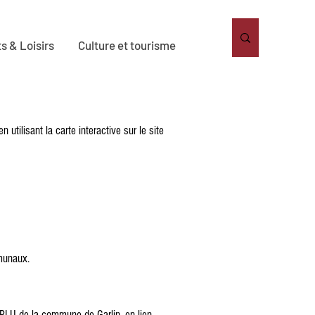
s & Loisirs
Culture et tourisme
ilisant la carte interactive sur le site
munaux.
PLU de la commune de Garlin, en lien