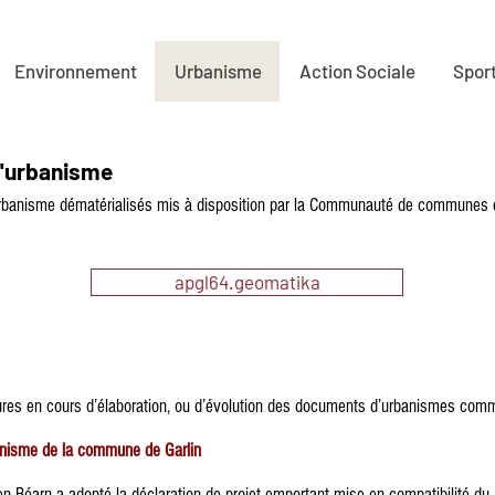
Environnement
Urbanisme
Action Sociale
Sport
'urbanisme
anisme dématérialisés mis à disposition par la Communauté de communes en ut
apgl64.geomatika
ures en cours d’élaboration, ou d’évolution des documents d’urbanismes com
banisme de la commune de Garlin
arn a adopté la déclaration de projet emportant mise en compatibilité du 