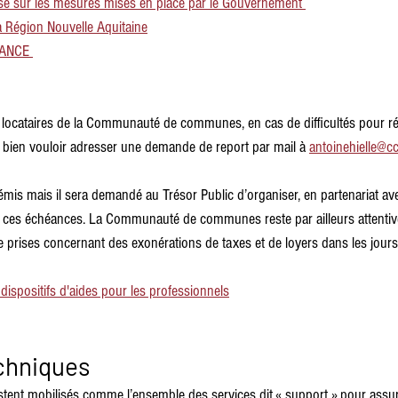
e sur les mesures mises en place par le Gouvernement 
a Région Nouvelle Aquitaine
RANCE 
 locataires de la Communauté de communes, en cas de difficultés pour ré
bien vouloir adresser une demande de report par mail à 
antoinehielle@cc
t émis mais il sera demandé au Trésor Public d’organiser, en partenariat 
 ces échéances. La Communauté de communes reste par ailleurs attentive
 prises concernant des exonérations de taxes et de loyers dans les jours 
 dispositifs d'aides
 pour les professionnels
chniques
stent mobilisés comme l’ensemble des services dit « support » pour assure