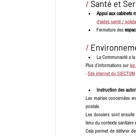
/
Santé et Ser
Appui aux cabinets 
d'aides santé / solida
Fermeture des 
espac
/
Environneme
La Communauté a la
Plus d’informations sur 
l
es
-
S
ite internet du SIECTOM
Instruction des autor
Les mairies concernées enr
postale. 
Les dossiers sont ensuite
tenu du contexte sanitaire en
Cela permet de délivrer de