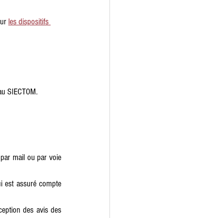
ur 
les dispositifs 
au 
SIECTOM.
par mail ou par voie 
i est assuré compte 
ception des avis des 