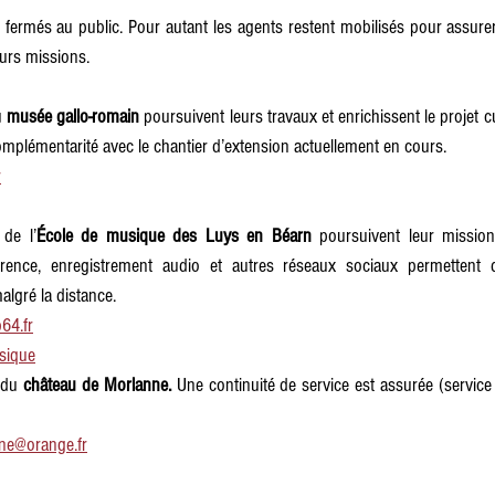
t fermés au public. Pour autant les agents restent mobilisés pour assure
eurs missions.
u 
musée gallo-romain
 poursuivent leurs travaux et enrichissent le projet cul
 complémentarité avec le chantier d’extension actuellement en cours. 
r
de l’
École de musique des Luys en Béarn
 poursuivent leur mission
férence, enregistrement audio et autres réseaux sociaux permettent d
lgré la distance. 
64.fr
sique
 du 
château de Morlanne. 
Une continuité de service est assurée (service 
ne@orange.fr