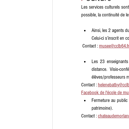
Les services culturels son
possible, la continuité de l
Ainsi, les 2 agents d
Celui-ci s’inscrit en
 Contact : 
musee@cclb64.f
Les 23 enseignants 
distance. Visio-con
élèves/professeurs ma
Contact :
helenebatby@cclb
Facebook de l'école de mu
Fermeture au public
patrimoine). 
Contact : 
chateaudemorlan