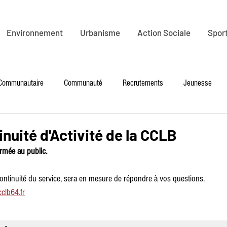
Environnement
Urbanisme
Action Sociale
Sport
 Communautaire
Communauté
Recrutements
Jeunesse
é
Petite Enfance
Culture
Tourisme
PLR
Enviro
inuité d'Activité de la CCLB
rmée au public.
Mobilité
Santé - seniors
Emploi
continuité du service, sera en mesure de répondre à vos questions. 
clb64.fr