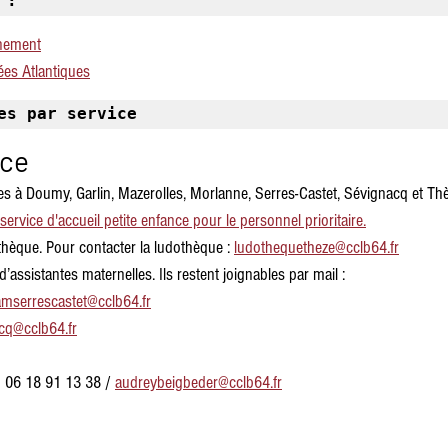
:
nement
ées Atlantiques
es par service
nce
s à Doumy, Garlin, Mazerolles, Morlanne, Serres-Castet, Sévignacq et Thè
 service d'accueil petite enfance
 pour le personnel prioritaire.
hèque. Pour contacter la ludothèque : 
ludothequetheze@cclb64.f
r
’assistantes maternelles. Ils restent joignables par mail :
amserrescastet@cclb64.f
r
cq@cclb64.fr
:  06 18 91 13 38 / 
audreybeigbeder@cclb64.fr