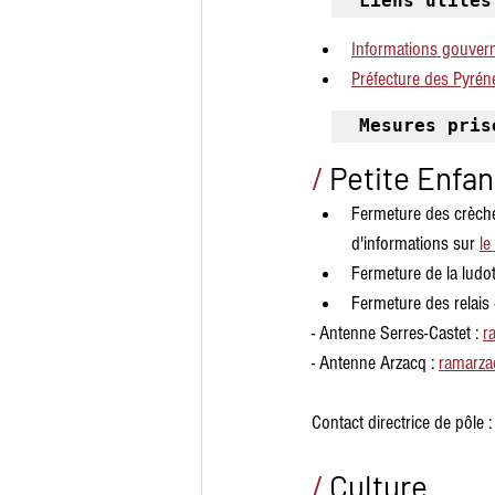
Liens utiles
Informations gouver
Préfecture des Pyrén
Mesures pris
/
Petite Enfa
Fermeture des crèche
d'informations sur 
le
Fermeture de la ludot
Fermeture des relais d
- Antenne Serres-Castet : 
r
- Antenne Arzacq : 
ramarza
Contact directrice de pôle 
/
Culture