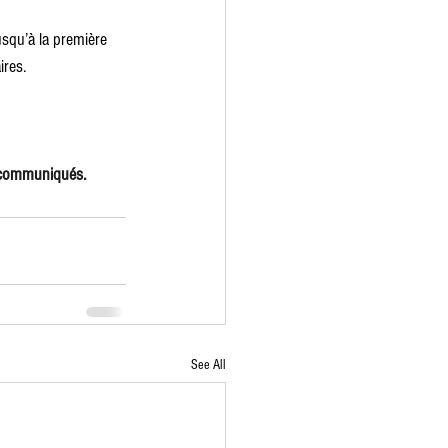
usqu’à la première 
ires.
s communiqués.
See All