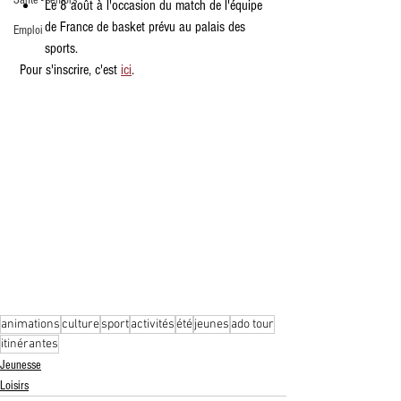
Santé - seniors
Le 8 août à l'occasion du match de l'équipe 
de France de basket prévu au palais des 
Emploi
sports.
 Pour s'inscrire, c'est 
ici
.
animations
culture
sport
activités
été
jeunes
ado tour
itinérantes
Jeunesse
Loisirs