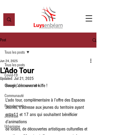
Post
Tous les posts
Jun 24, 2025
Tous les posts
L'Ado Tour
Covid-19
Updated:
Jul 21, 2025
Bouge, découvre et kiffe !
Conseil Communautaire
Communauté
L'ado tour, complémentaire à l’offre des Espaces 
Recrutements
Jeunes, s'adresse aux jeunes du territoire ayant 
entre11 et 17 ans qui souhaitent bénéficier 
Jeunesse
d’animations
Urbanisme
de loisirs, de découvertes artistiques culturelles et 