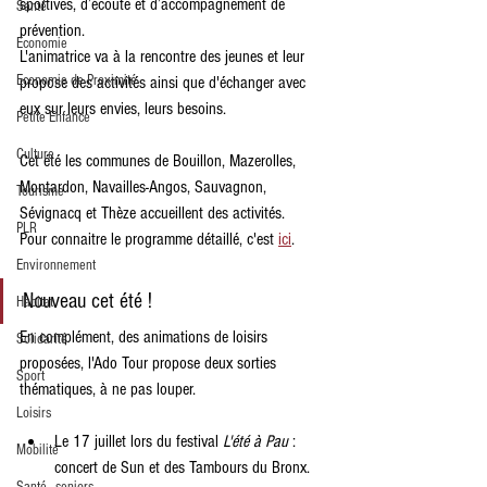
sportives, d’écoute et d’accompagnement de 
Santé
prévention.
Economie
L'animatrice va à la rencontre des jeunes et leur 
Economie de Proximité
propose des activités ainsi que d'échanger avec 
eux sur leurs envies, leurs besoins.
Petite Enfance
Culture
Cet été les communes de Bouillon, Mazerolles, 
Montardon, Navailles-Angos, Sauvagnon, 
Tourisme
Sévignacq et Thèze accueillent des activités.
PLR
Pour connaitre le programme détaillé, c'est 
ici
.
Environnement
Nouveau cet été !
Habitat
En complément, des animations de loisirs 
Solidarité
proposées, l'Ado Tour propose deux sorties 
Sport
thématiques, à ne pas louper.
Loisirs
Le 17 juillet lors du festival 
L'été à Pau
 : 
Mobilité
concert de Sun et des Tambours du Bronx. 