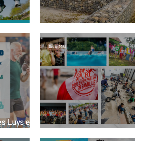
Foulées gallo-romaines
Dec 8, 2023
es Luys en
s
En images