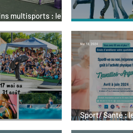
ins multisports : le
 pour tous
L'Ado Tour
Mar 18, 2024
Sport/ Santé : l
nda
Béarn mobilisé