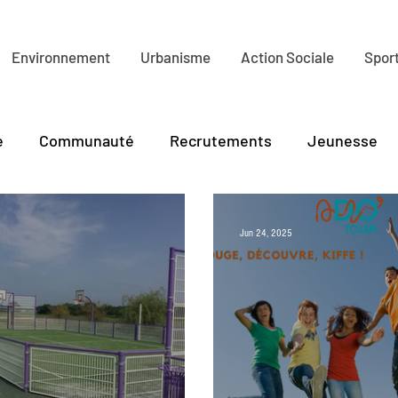
Environnement
Urbanisme
Action Sociale
Sport
e
Communauté
Recrutements
Jeunesse
lture
Tourisme
PLR
Environnement
Ha
Jun 24, 2025