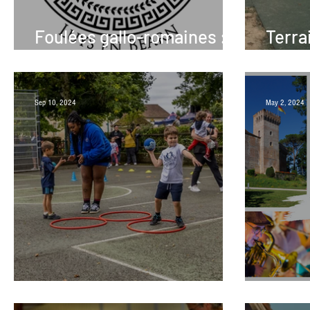
Foulées gallo-romaines :
Terra
saison 2 !
sport
Sep 10, 2024
May 2, 2024
Journée Nelson Paillou
L'age