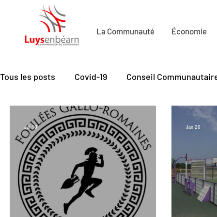
La Communauté
Économie
Tous les posts
Covid-19
Conseil Communautair
Economie de Proximité
Petite Enfance
Cu
Jul 10
Jan 20
Mobilité
Santé - seniors
Emploi