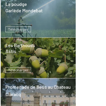
La
poudge
Garlède Mondebat
Télécharger
Les Barthouils
Astis
Télécharger
Promenade
de Beüs au Chateau
Claracq