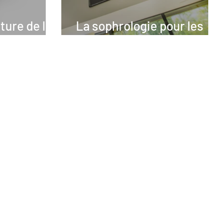
ure de la
La sophrologie pour les
tous-petits