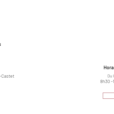
s
Hora
s-Castet
Du 
8h30 -