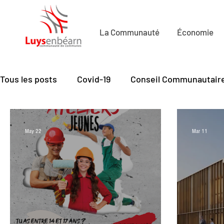
La Communauté
Économie
Tous les posts
Covid-19
Conseil Communautair
Economie de Proximité
Petite Enfance
Cu
May 22
Mar 11
Mobilité
Santé - seniors
Emploi