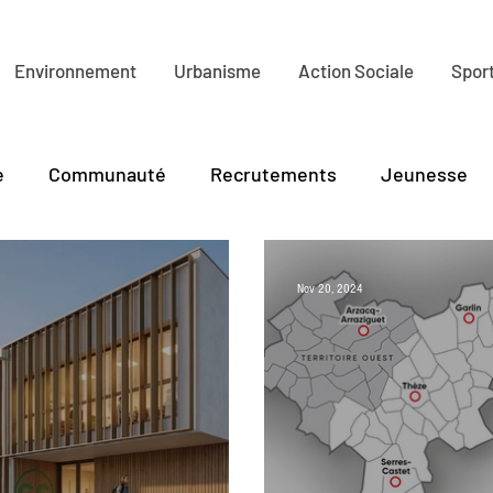
Environnement
Urbanisme
Action Sociale
Sport
e
Communauté
Recrutements
Jeunesse
lture
Tourisme
PLR
Environnement
Ha
Nov 20, 2024