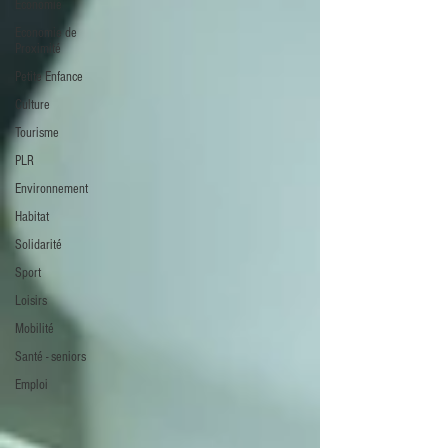
Economie
Economie de
Proximité
Petite Enfance
Culture
Tourisme
PLR
Environnement
Habitat
Solidarité
Sport
Loisirs
Mobilité
Santé - seniors
Emploi