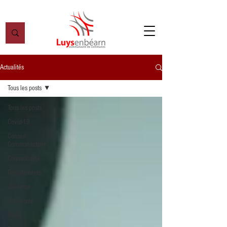
Actualités
Tous les posts
Tous les posts
Covid-19
Conseil
Communautaire
Communauté
Recrutements
Jeunesse
Urbanisme
Santé