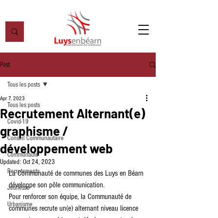
Post
Tous les posts
Apr 7, 2023
Tous les posts
Recrutement Alternant(e)
Covid-19
graphisme /
Conseil Communautaire
développement web
Communauté
Updated:
Oct 24, 2023
Recrutements
La Communauté de communes des Luys en Béarn 
développe son pôle communication.
Jeunesse
Pour renforcer son équipe, la Communauté de 
Urbanisme
communes recrute un(e) alternant niveau licence 