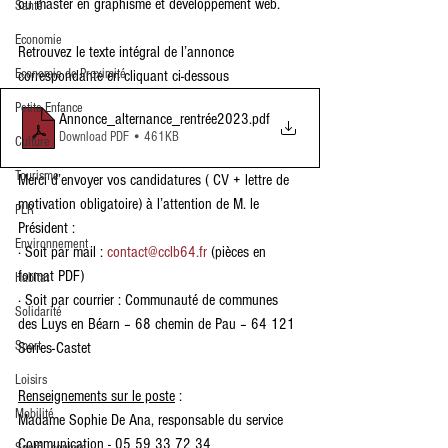
ou master en graphisme et développement web.
Santé
Economie
Retrouvez le texte intégral de l’annonce 
Economie de Proximité
correspondante en cliquant ci-dessous
Petite Enfance
Annonce_alternance_rentrée2023
.pdf
Download PDF • 461KB
Culture
Tourisme
Merci d’envoyer vos candidatures ( CV + lettre de 
motivation obligatoire) à l’attention de M. le 
PLR
Président :
Environnement
· Soit par mail : 
contact@cclb64.fr
 (pièces en 
format PDF) 
Habitat
· Soit par courrier : Communauté de communes 
Solidarité
des Luys en Béarn – 68 chemin de Pau – 64 121 
Sport
Serres-Castet
Loisirs
Renseignements sur le poste
 : 
Mobilité
Madame Sophie De Ana, responsable du service 
Communication - 05 59 33 72 34