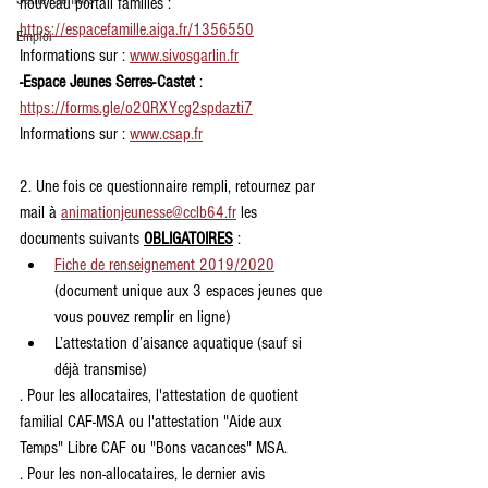
Santé - seniors
nouveau portail familles : 
https://espacefamille.aiga.fr/1356550
Emploi
Informations sur : 
www.sivosgarlin.fr
-Espace Jeunes Serres-Castet
 : 
https://forms.gle/o2QRXYcg2spdazti7
Informations sur : 
www.csap.fr
2. Une fois ce questionnaire rempli, retournez par 
mail à 
animationjeunesse@cclb64.fr
 les 
documents suivants 
OBLIGATOIRES
 :
Fiche de renseignement 2019/2020
(document unique aux 3 espaces jeunes que 
vous pouvez remplir en ligne)
L’attestation d’aisance aquatique (sauf si 
déjà transmise) 
. Pour les allocataires, l'attestation de quotient 
familial CAF-MSA ou l'attestation "Aide aux 
Temps" Libre CAF ou "Bons vacances" MSA.
. Pour les non-allocataires, le dernier avis 