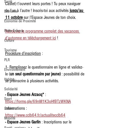
Santé
Castet) t’ouvrent leurs portes ! Tu peux naviguer 
de l’un à l’autre ! Inscris-toi aux activités
jusqu’au 
Economie
11 octobre
 sur l’Espace Jeunes de ton choix.
Economie de Proximité
Petite Enfance
Retrouvez le programme complet des vacances 
d’automne en téléchargement ici
 !
Culture
Tourisme
Procédure d’inscription
 :
PLR
1- Remplissez le questionnaire en ligne et validez-
Environnement
le (
un seul questionnaire par jeune)
 : possibilité de 
Habitat
se préinscrire à plusieurs activités.
Solidarité
- Espace Jeunes Arzacq*
 : 
Sport
https://forms.gle/69nM1K3oHfBTzWKNA
Informations : 
Loisirs
https://www.cclb64.fr/actualitecclb64
Mobilité
- Espace Jeunes Garlin
 : Inscriptions sur le 