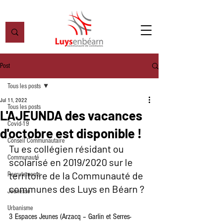
Post
Tous les posts
Jul 11, 2022
Tous les posts
L'AJEUNDA des vacances
Covid-19
d'octobre est disponible !
Conseil Communautaire
Tu es collégien résidant ou 
Communauté
scolarisé en 2019/2020 sur le 
territoire de la Communauté de 
Recrutements
communes des Luys en Béarn ? 
Jeunesse
Urbanisme
3 Espaces Jeunes (Arzacq – Garlin et Serres-