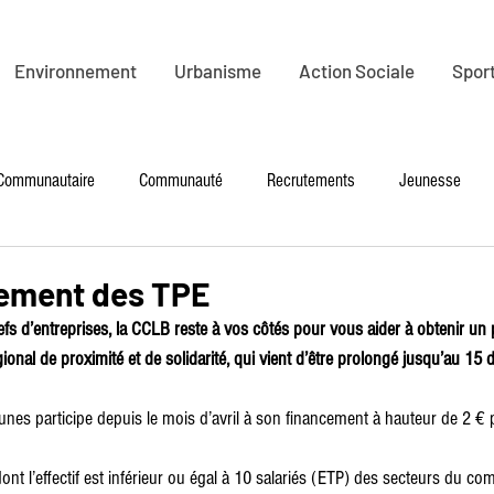
Environnement
Urbanisme
Action Sociale
Sport
 Communautaire
Communauté
Recrutements
Jeunesse
é
Petite Enfance
Culture
Tourisme
PLR
Enviro
ment des TPE
s d’entreprises, la CCLB reste à vos côtés pour vous aider à obtenir un p
Mobilité
Santé - seniors
Emploi
onal de proximité et de solidarité, qui vient d’être prolongé jusqu’au 15
 participe depuis le mois d’avril à son financement à hauteur de 2 € p
t l’effectif est inférieur ou égal à 10 salariés (ETP) des secteurs du co