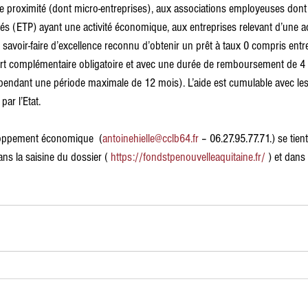
 de proximité (dont micro-entreprises), aux associations employeuses dont l’
riés (ETP) ayant une activité économique, aux entreprises relevant d’une act
 savoir-faire d’excellence reconnu d’obtenir un prêt à taux 0 compris ent
rt complémentaire obligatoire et avec une durée de remboursement de 4 a
pendant une période maximale de 12 mois). L’aide est cumulable avec les a
ar l’Etat.
loppement économique  (
antoinehielle@cclb64.fr
 – 06.27.95.77.71.) se tien
s la saisine du dossier ( 
https://fondstpenouvelleaquitaine.fr/
 ) et dans