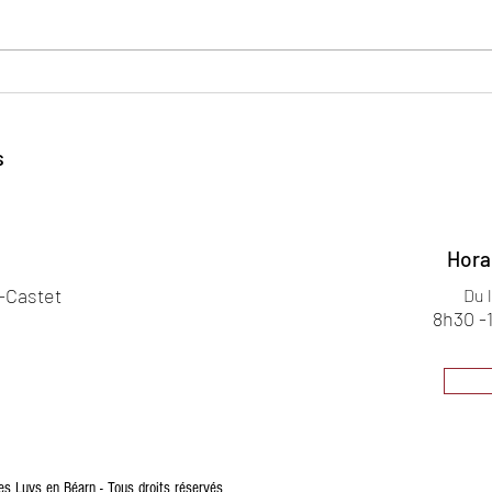
Portrait d'entrepreneur
Port
s
Hora
s-Castet
Du 
8h30 -
Luys en Béarn - Tous droits réservés