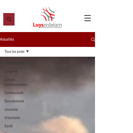
Actualités
Tous les posts
Tous les posts
Covid-19
Conseil
Communautaire
Communauté
Recrutements
Jeunesse
Urbanisme
Santé