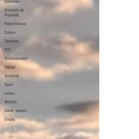
Economie
Economie de
Proximité
Petite Enfance
Culture
Tourisme
PLR
Environnement
Habitat
Solidarité
Sport
Loisirs
Mobilité
Santé - seniors
Emploi