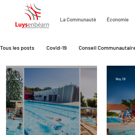
La Communauté
Économie
Tous les posts
Covid-19
Conseil Communautair
Economie de Proximité
Petite Enfance
Cu
Jul 1
May 28
Mobilité
Santé - seniors
Emploi