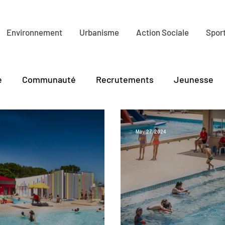
Environnement
Urbanisme
Action Sociale
Sport
e
Communauté
Recrutements
Jeunesse
lture
Tourisme
PLR
Environnement
Ha
May 27, 2024