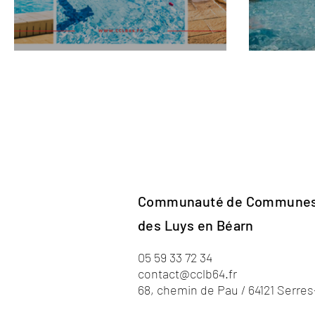
A vos maillots !
3,2,1 
Communauté de Commune
des Luys en Béarn
05 59 33 72 34
contact@cclb64.fr
68, chemin de Pau / 64121 Serre