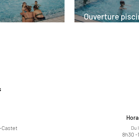
Ouverture pisci
plongez !
Serres-Castet
s
Hora
s-Castet
Du 
8h30 -