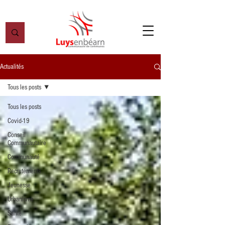
Actualités
Tous les posts
Tous les posts
Covid-19
Conseil
Communautaire
Communauté
Recrutements
Jeunesse
Urbanisme
Santé