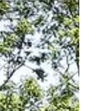
Economie
Economie de
Proximité
Petite Enfance
Culture
Tourisme
PLR
Environnement
Habitat
Solidarité
Sport
Loisirs
Mobilité
Santé - seniors
Emploi