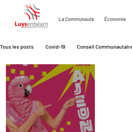
La Communauté
Économie
Tous les posts
Covid-19
Conseil Communautair
Economie de Proximité
Petite Enfance
Cu
Jun 10
Mobilité
Santé - seniors
Emploi