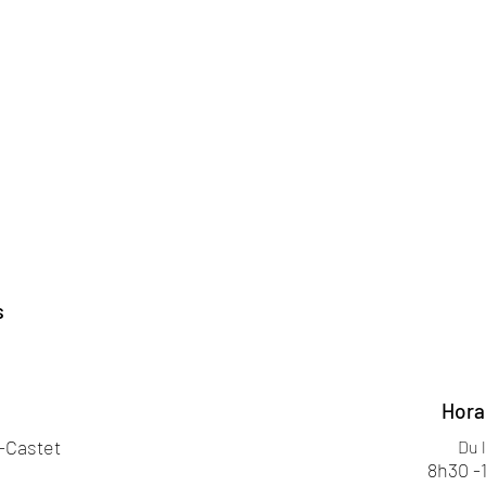
s
Hora
s-Castet
Du 
8h30 -