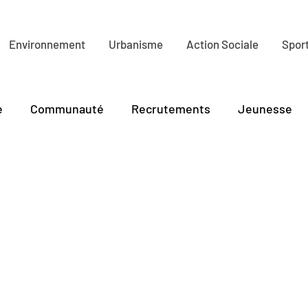
Environnement
Urbanisme
Action Sociale
Sport
e
Communauté
Recrutements
Jeunesse
lture
Tourisme
PLR
Environnement
Ha