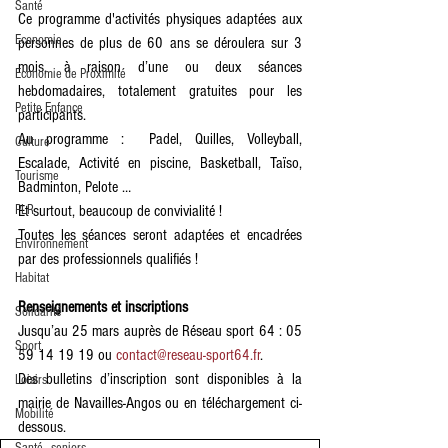
Santé
Ce programme d'activités physiques adaptées aux 
Economie
personnes de plus de 60 ans se déroulera sur 3 
mois, à raison d’une ou deux séances 
Economie de Proximité
hebdomadaires, totalement gratuites pour les 
Petite Enfance
participants.
Au programme :  Padel, Quilles, Volleyball, 
Culture
Escalade, Activité en piscine, Basketball, Taïso, 
Tourisme
Badminton, Pelote … 
PLR
Et surtout, beaucoup de convivialité ! 
Toutes les séances seront adaptées et encadrées 
Environnement
par des professionnels qualifiés ! 
Habitat
Renseignements et inscriptions 
Solidarité
Jusqu’au 25 mars auprès de Réseau sport 64 : 05 
Sport
59 14 19 19 ou 
contact@reseau-sport64.fr
.
Des bulletins d’inscription sont disponibles à la 
Loisirs
mairie de Navailles-Angos ou en téléchargement ci-
Mobilité
dessous.