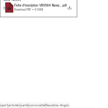
Santé - seniors
Fiche d'inscription VBVS64 Navaille-Angos
.pdf
Emploi
Download PDF • 616KB
sport
activités
santé
convivialité
Navailles-Angos