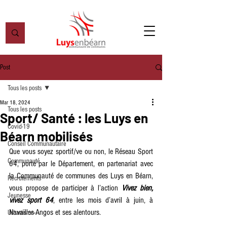
Post
Tous les posts
Mar 18, 2024
Tous les posts
Sport/ Santé : les Luys en
Covid-19
Béarn mobilisés
Conseil Communautaire
Que vous soyez sportif/ve ou non, le Réseau Sport 
Communauté
64, porté par le Département, en partenariat avec 
la Communauté de communes des Luys en Béarn, 
Recrutements
vous propose de participer à l’action 
Vivez bien, 
Jeunesse
vivez sport 64
, entre les mois d’avril à juin, à 
Navailles-Angos et ses alentours.
Urbanisme