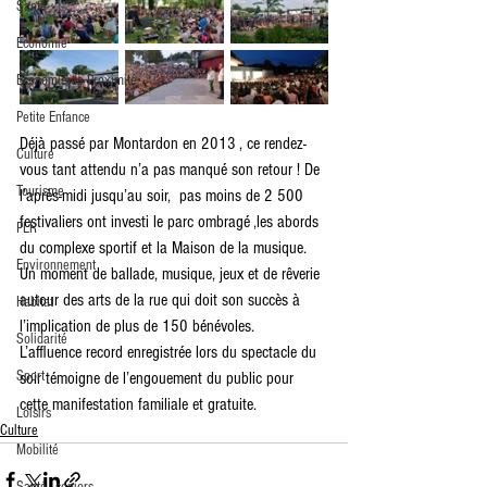
Santé
Economie
Economie de Proximité
Petite Enfance
Déjà passé par Montardon en 2013 , ce rendez-
Culture
vous tant attendu n’a pas manqué son retour ! De 
Tourisme
l’après-midi jusqu’au soir,  pas moins de 2 500 
festivaliers ont investi le parc ombragé ,les abords 
PLR
du complexe sportif et la Maison de la musique. 
Environnement
Un moment de ballade, musique, jeux et de rêverie 
autour des arts de la rue qui doit son succès à 
Habitat
l’implication de plus de 150 bénévoles.
Solidarité
L’affluence record enregistrée lors du spectacle du 
Sport
soir témoigne de l’engouement du public pour 
cette manifestation familiale et gratuite.
Loisirs
Culture
Mobilité