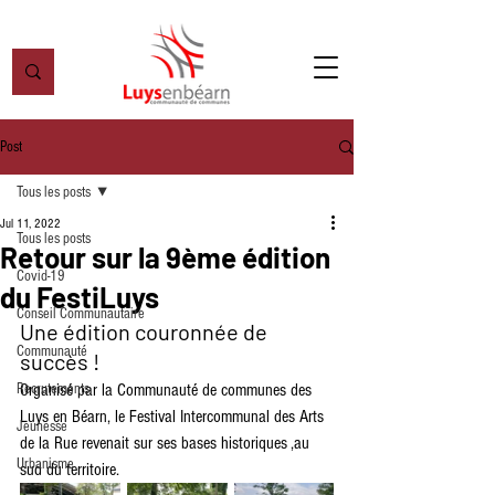
Post
Tous les posts
Jul 11, 2022
Tous les posts
Retour sur la 9ème édition
Covid-19
du FestiLuys
Conseil Communautaire
Une édition couronnée de 
Communauté
succès !
Recrutements
Organisé par la Communauté de communes des 
Luys en Béarn, le Festival Intercommunal des Arts 
Jeunesse
de la Rue revenait sur ses bases historiques ,au 
Urbanisme
sud du territoire.