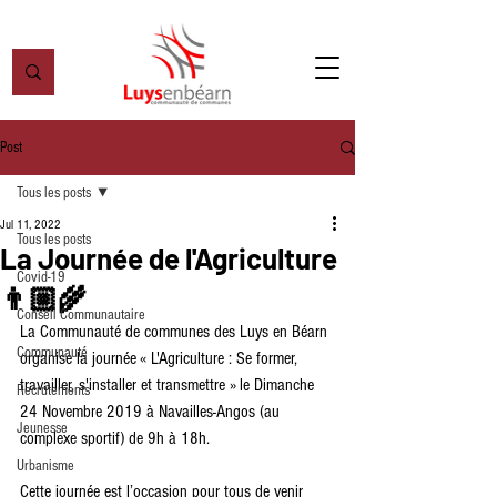
Post
Tous les posts
Jul 11, 2022
Tous les posts
La Journée de l'Agriculture
Covid-19
👨🏼‍🌾
Conseil Communautaire
La Communauté de communes des Luys en Béarn 
Communauté
organise la journée « L'Agriculture : Se former, 
travailler, s'installer et transmettre » le Dimanche 
Recrutements
24 Novembre 2019 à Navailles-Angos (au 
Jeunesse
complexe sportif) de 9h à 18h.
Urbanisme
Cette journée est l’occasion pour tous de venir 