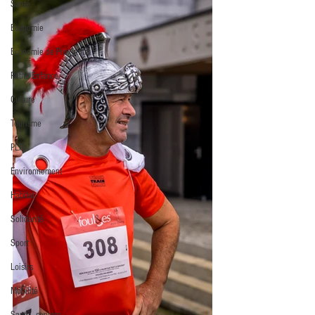
Santé
Economie
Economie de Proximité
Petite Enfance
Culture
Tourisme
PLR
Environnement
Habitat
Solidarité
Sport
Loisirs
Mobilité