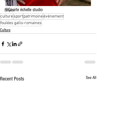
Santé - seniors
©Courte échelle studio
Emploi
culture
sport
patrimoine
événement
foulées gallo-romaines
Culture
See All
Recent Posts