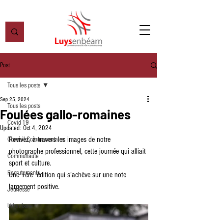
Post
Tous les posts
Sep 25, 2024
Tous les posts
Foulées gallo-romaines
Covid-19
Updated:
Oct 4, 2024
Revivez, à travers les images de notre 
Conseil Communautaire
photographe professionnel, cette journée qui alliait 
Communauté
sport et culture.
Recrutements
Une 1ère  édition qui s’achève sur une note 
largement positive.
Jeunesse
Urbanisme