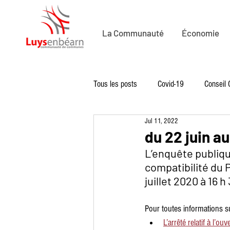
La Communauté
Économie
Tous les posts
Covid-19
Conseil
Jul 11, 2022
Economie
Economie de Proximit
du 22 juin au
L’enquête publique
compatibilité du P
Solidarité
Sport
Loisirs
juillet 2020 à 16 h
Pour toutes informations s
L’arrêté relatif à l’o