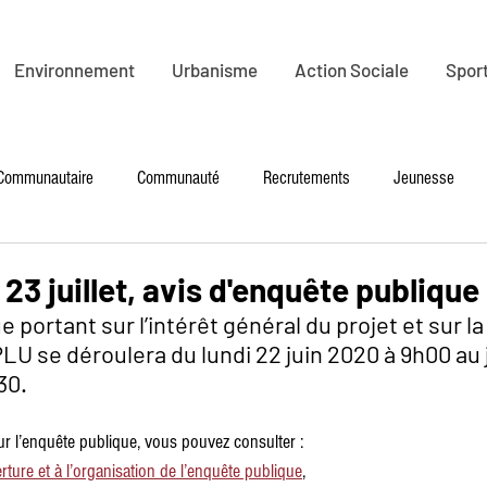
Environnement
Urbanisme
Action Sociale
Sport
 Communautaire
Communauté
Recrutements
Jeunesse
é
Petite Enfance
Culture
Tourisme
PLR
Enviro
 23 juillet, avis d'enquête publique
 portant sur l’intérêt général du projet et sur la
LU se déroulera du lundi 22 juin 2020 à 9h00 au 
Mobilité
Santé - seniors
Emploi
 30.
ur l’enquête publique, vous pouvez consulter :
uverture et à l’organisation de l’enquête publique
,