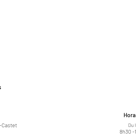
s
Hora
s-Castet
Du 
8h30 -