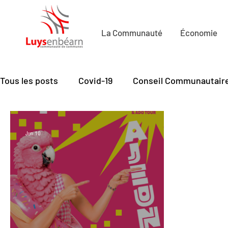
La Communauté
Économie
Tous les posts
Covid-19
Conseil Communautair
Economie de Proximité
Petite Enfance
Cu
Jun 10
Mobilité
Santé - seniors
Emploi