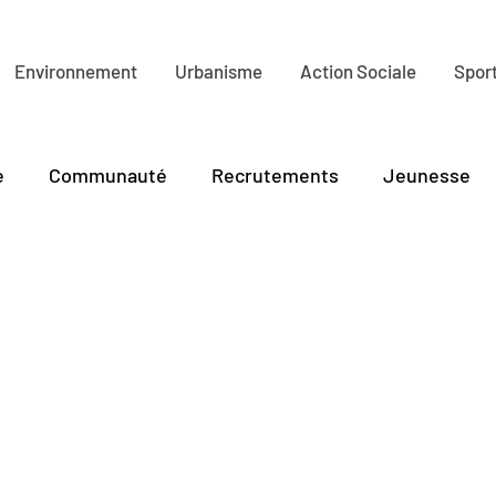
Environnement
Urbanisme
Action Sociale
Sport
e
Communauté
Recrutements
Jeunesse
lture
Tourisme
PLR
Environnement
Ha