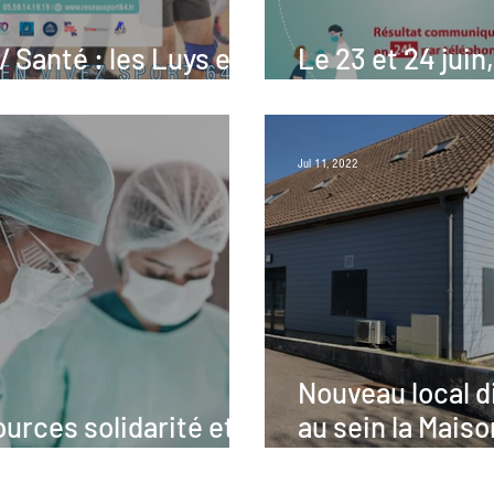
/ Santé : les Luys en
Le 23 et 24 juin
 mobilisés
de dépistage gr
Jul 11, 2022
Nouveau local d
urces solidarité et
au sein la Mais
Pluridisciplinair