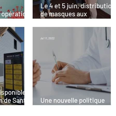
Le 4 et 5 juin, distribution
, opération
de masques aux
atuit
professionnels de santé
Jul 11, 2022
isponible
on de Santé
Une nouvelle politique
e à Garlin
pour la présence médical