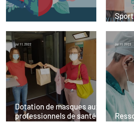
Sport
Contrat Local de santé
Béarn
Jul 11, 2022
Jul 11, 2022
Dotation de masques aux
professionnels de santé
Resso
du territoire
santé