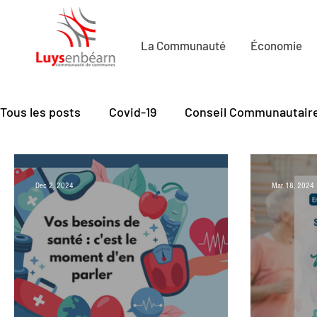
La Communauté
Économie
Tous les posts
Covid-19
Conseil Communautair
Economie de Proximité
Petite Enfance
Cu
Dec 2, 2024
Mar 18, 2024
Mobilité
Santé - seniors
Emploi