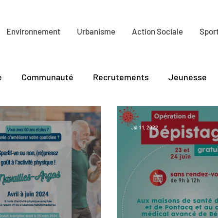
Environnement
Urbanisme
Action Sociale
Sport
e
Communauté
Recrutements
Jeunesse
lture
Tourisme
PLR
Environnement
Ha
Jul 11, 2022